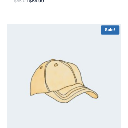
$
65.00
$
55.00
Sale!